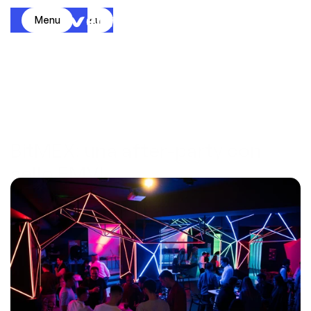
Menu
Menu
BitMEX: una after-party con 
sello EMVI
Compartir Articulo