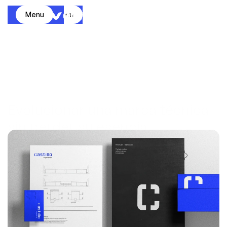
Menu
Menu
Evolucionar una marca técnica 
sin perder su esencia
Compartir Articulo