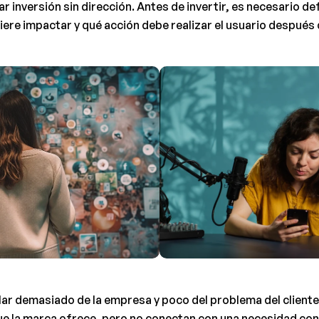
r inversión sin dirección. Antes de invertir, es necesario defi
iere impactar y qué acción debe realizar el usuario después d
lar demasiado de la empresa y poco del problema del cliente
que la marca ofrece, pero no conectan con una necesidad con