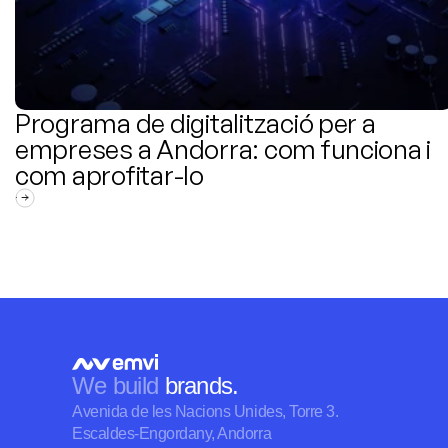
Programa de digitalització per a 
empreses a Andorra: com funciona i 
com aprofitar-lo
We build 
brands.
Avenida de les Nacions Unides, Torre 3.
Escaldes-Engordany, Andorra